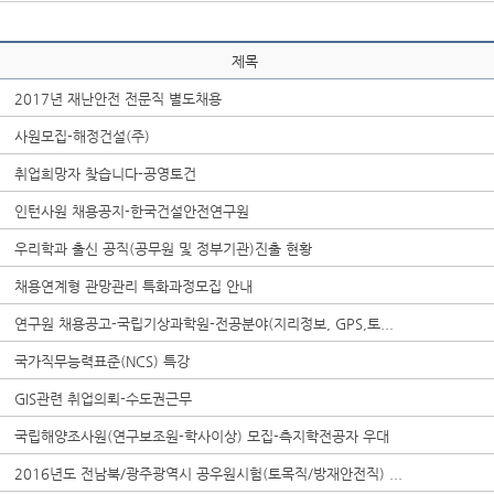
제목
2017년 재난안전 전문직 별도채용
사원모집-해정건설(주)
취업희망자 찾습니다-공영토건
인턴사원 채용공지-한국건설안전연구원
우리학과 출신 공직(공무원 및 정부기관)진출 현황
채용연계형 관망관리 특화과정모집 안내
연구원 채용공고-국립기상과학원-전공분야(지리정보, GPS,토...
국가직무능력표준(NCS) 특강
GIS관련 취업의뢰-수도권근무
국립해양조사원(연구보조원-학사이상) 모집-측지학전공자 우대
2016년도 전남북/광주광역시 공우원시험(토목직/방재안전직) ...