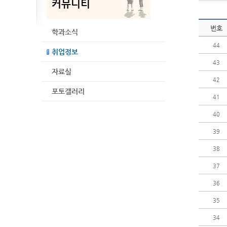
커뮤니티
번호
학과소식
44
취업정보
43
자료실
42
포토갤러리
41
40
39
38
37
36
35
34