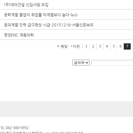
(주)대아건설 신입사원 모집
공학계열 졸업자 취업률 타계열보다 높다-뉴스
공과계열 인력 급구현상 시급-20151216-서울신문보도
영성ENC 채용의뢰
맨앞
이전
1
2
3
4
5
6
7
L 062-360-5952