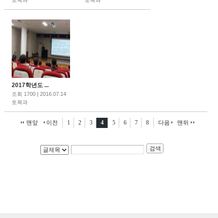
토목과
토목과
2017학년도 ...
조회 1700 | 2016.07.14
토목과
맨앞
이전
1
2
3
4
5
6
7
8
다음
맨뒤