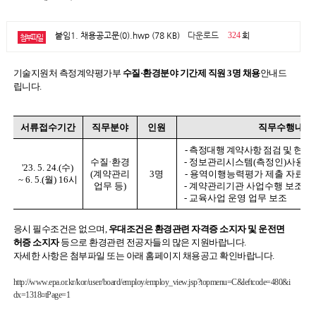
붙임1. 채용공고문(0).hwp (78 KB)
다운로드
324
회
첨부파일
기술지원처 측정계약평가부
수질·환경분야 기간제 직원 3명 채용
안내드
립니다.
서류접수기간
직무분야
인원
직무수행내용
- 측정대행 계약사항 점검 및 현장
수질·환경
- 정보관리시스템(측정인)사용 지
'23. 5. 24.(수)
(계약관리
3명
- 용역이행능력평가 제출 자료 확
~ 6. 5.(월) 16시
업무 등)
- 계약관리기관 사업수행 보조
- 교육사업 운영 업무 보조
응시 필수조건은 없으며,
우대조건은 환경관련 자격증 소지자 및 운전면
허증 소지자
등으로 환경관련 전공자들의 많은 지원바랍니다.
자세한 사항은 첨부파일 또는 아래 홈페이지 채용공고 확인바랍니다.
http://www.epa.or.kr/kor/user/board/employ/employ_view.jsp?topmenu=C&leftcode=480&i
dx=1318¤tPage=1